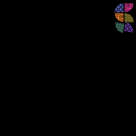
الغرف
الغذاء
النساء
المدن
الغذاء
كيف يشكل الغذاء والطعام مفهومنا للتراث؟ يجس
الصمود والتعايش
شيوعًا في حياتنا. الطعام أكثر بكثير من مجرد و
اللغة والتواصل
حياتنا، إنه هويتنا.
المناظر الطبيعية
الغذاء يربطنا